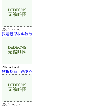
2025-09-03
跟着新型材料制制
2025-08-31
软拆焕新：画龙点
2025-08-20