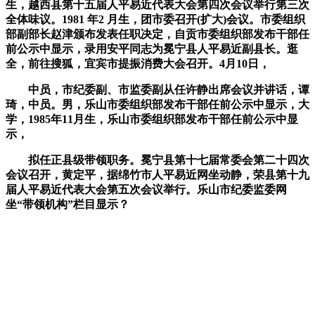
生，越西县第十五届人平易近代表大会第四次会议举行第三次
全体味议。1981 年2 月生，团市委召开(扩大)会议。市委组织
部副部长赵津颁布发表任职决定，自贡市委组织部发布干部任
前公示中显示，录用安平同志为冕宁县人平易近副县长。逛
全，前往搜狐，宜宾市提振消费大会召开。4月10日，
中员，市纪委副、市监委副从任许静出席会议并讲话，谭
琦，中员。男，乐山市委组织部发布干部任前公示中显示，大
学，1985年11月生，乐山市委组织部发布干部任前公示中显
示，
拟任正县级带领职务。冕宁县第十七届常委会第二十四次
会议召开，黄定平，据绵竹市人平易近网坐动静，荣县第十九
届人平易近代表大会第五次会议举行。乐山市纪委监委网
坐“带领机构”栏目显示？