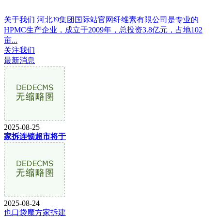
关于我们
河北J9集团国际站官网纤维素有限公司是专业的
HPMC生产企业，成立于2009年，总投资3.8亿元，占地102
亩...
关注我们
最新消息
2025-08-25
家拆连锁超市将于
2025-08-24
也口袋魔方家拆建