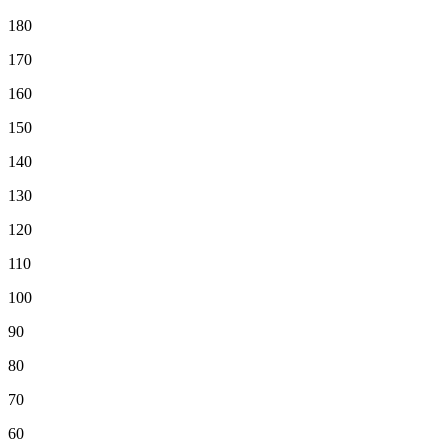
180
170
160
150
140
130
120
110
100
90
80
70
60