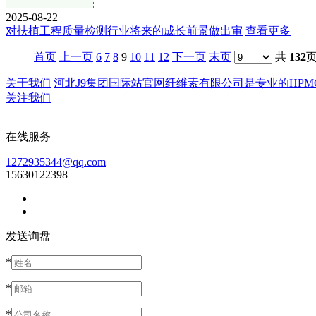
2025-08-22
对扶植工程质量检测行业将来的成长前景做出审
查看更多
首页
上一页
6
7
8
9
10
11
12
下一页
末页
共
132
关于我们
河北J9集团国际站官网纤维素有限公司是专业的HPMC生
关注我们
在线服务
1272935344@qq.com
15630122398
发送询盘
*
*
*