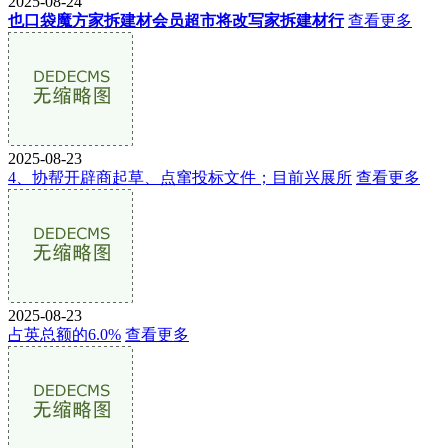
2025-08-24
也口袋魔方家拆建材会员超市将改写家拆建材行
查看更多
2025-08-23
4、协帮开辟商起草、点窜投标文件；目前兴展所
查看更多
2025-08-23
占英总额的6.0%
查看更多